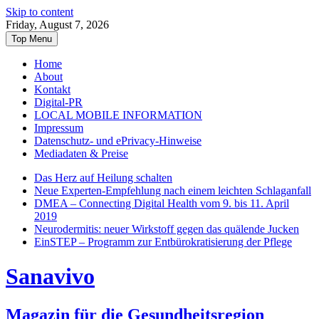
Skip to content
Friday, August 7, 2026
Top Menu
Home
About
Kontakt
Digital-PR
LOCAL MOBILE INFORMATION
Impressum
Datenschutz- und ePrivacy-Hinweise
Mediadaten & Preise
Das Herz auf Heilung schalten
Neue Experten-Empfehlung nach einem leichten Schlaganfall
DMEA – Connecting Digital Health vom 9. bis 11. April
2019
Neurodermitis: neuer Wirkstoff gegen das quälende Jucken
EinSTEP – Programm zur Entbürokratisierung der Pflege
Sanavivo
Magazin für die Gesundheitsregion