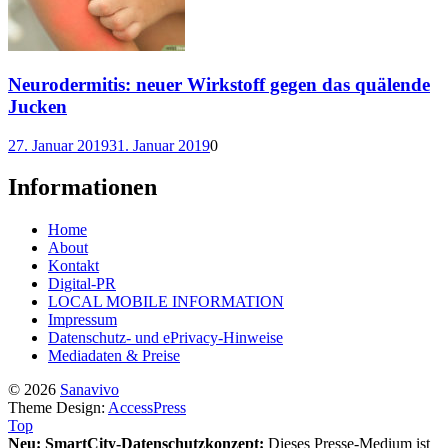
Neurodermitis: neuer Wirkstoff gegen das quälende
Jucken
27. Januar 2019
31. Januar 2019
0
Informationen
Home
About
Kontakt
Digital-PR
LOCAL MOBILE INFORMATION
Impressum
Datenschutz- und ePrivacy-Hinweise
Mediadaten & Preise
© 2026
Sanavivo
Theme Design:
AccessPress
Top
Neu: SmartCity-Datenschutzkonzept:
Dieses Presse-Medium ist