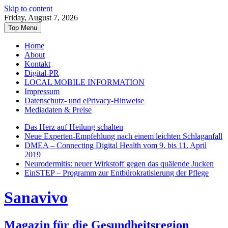
Skip to content
Friday, August 7, 2026
Top Menu
Home
About
Kontakt
Digital-PR
LOCAL MOBILE INFORMATION
Impressum
Datenschutz- und ePrivacy-Hinweise
Mediadaten & Preise
Das Herz auf Heilung schalten
Neue Experten-Empfehlung nach einem leichten Schlaganfall
DMEA – Connecting Digital Health vom 9. bis 11. April
2019
Neurodermitis: neuer Wirkstoff gegen das quälende Jucken
EinSTEP – Programm zur Entbürokratisierung der Pflege
Sanavivo
Magazin für die Gesundheitsregion