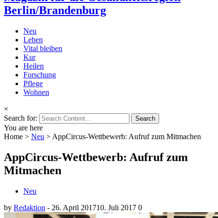
Berlin/Brandenburg
Neu
Leben
Vital bleiben
Kur
Heilen
Forschung
Pflege
Wohnen
×
Search for:
You are here
Home
>
Neu
>
AppCircus-Wettbewerb: Aufruf zum Mitmachen
AppCircus-Wettbewerb: Aufruf zum
Mitmachen
Neu
by
Redaktion
-
26. April 2017
10. Juli 2017
0